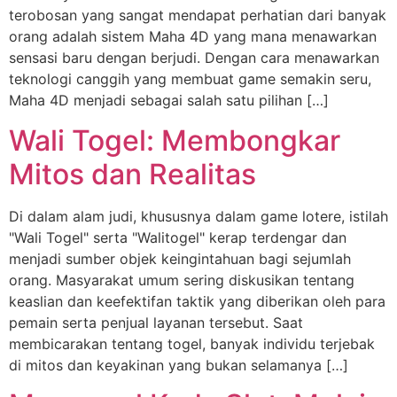
terobosan yang sangat mendapat perhatian dari banyak
orang adalah sistem Maha 4D yang mana menawarkan
sensasi baru dengan berjudi. Dengan cara menawarkan
teknologi canggih yang membuat game semakin seru,
Maha 4D menjadi sebagai salah satu pilihan […]
Wali Togel: Membongkar
Mitos dan Realitas
Di dalam alam judi, khususnya dalam game lotere, istilah
"Wali Togel" serta "Walitogel" kerap terdengar dan
menjadi sumber objek keingintahuan bagi sejumlah
orang. Masyarakat umum sering diskusikan tentang
keaslian dan keefektifan taktik yang diberikan oleh para
pemain serta penjual layanan tersebut. Saat
membicarakan tentang togel, banyak individu terjebak
di mitos dan keyakinan yang bukan selamanya […]