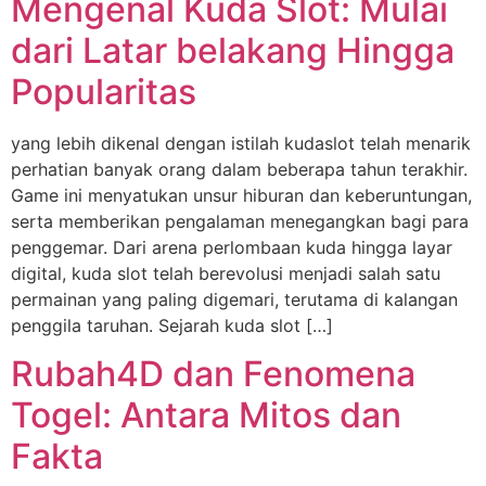
Mengenal Kuda Slot: Mulai
dari Latar belakang Hingga
Popularitas
yang lebih dikenal dengan istilah kudaslot telah menarik
perhatian banyak orang dalam beberapa tahun terakhir.
Game ini menyatukan unsur hiburan dan keberuntungan,
serta memberikan pengalaman menegangkan bagi para
penggemar. Dari arena perlombaan kuda hingga layar
digital, kuda slot telah berevolusi menjadi salah satu
permainan yang paling digemari, terutama di kalangan
penggila taruhan. Sejarah kuda slot […]
Rubah4D dan Fenomena
Togel: Antara Mitos dan
Fakta