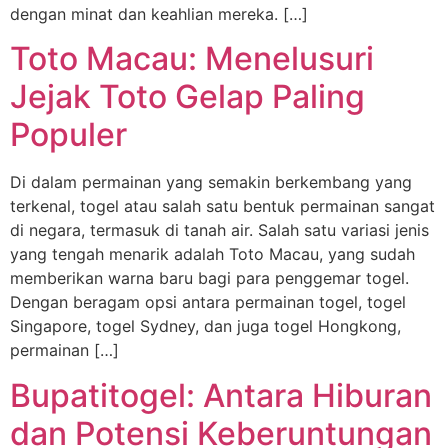
dengan minat dan keahlian mereka. […]
Toto Macau: Menelusuri
Jejak Toto Gelap Paling
Populer
Di dalam permainan yang semakin berkembang yang
terkenal, togel atau salah satu bentuk permainan sangat
di negara, termasuk di tanah air. Salah satu variasi jenis
yang tengah menarik adalah Toto Macau, yang sudah
memberikan warna baru bagi para penggemar togel.
Dengan beragam opsi antara permainan togel, togel
Singapore, togel Sydney, dan juga togel Hongkong,
permainan […]
Bupatitogel: Antara Hiburan
dan Potensi Keberuntungan