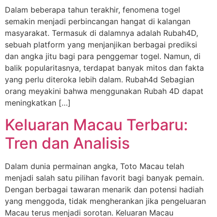
Dalam beberapa tahun terakhir, fenomena togel
semakin menjadi perbincangan hangat di kalangan
masyarakat. Termasuk di dalamnya adalah Rubah4D,
sebuah platform yang menjanjikan berbagai prediksi
dan angka jitu bagi para penggemar togel. Namun, di
balik popularitasnya, terdapat banyak mitos dan fakta
yang perlu diteroka lebih dalam. Rubah4d Sebagian
orang meyakini bahwa menggunakan Rubah 4D dapat
meningkatkan […]
Keluaran Macau Terbaru:
Tren dan Analisis
Dalam dunia permainan angka, Toto Macau telah
menjadi salah satu pilihan favorit bagi banyak pemain.
Dengan berbagai tawaran menarik dan potensi hadiah
yang menggoda, tidak mengherankan jika pengeluaran
Macau terus menjadi sorotan. Keluaran Macau