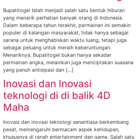
Bupatitogel telah menjadi salah satu bentuk hiburan
yang menarik perhatian banyak orang di Indonesia.
Dalam beberapa tahun terakhir, permainan ini semakin
populer di kalangan masyarakat, tidak hanya sebagai
sarana untuk menghabiskan waktu luang, tetapi juga
sebagai peluang untuk meraih keberuntungan.
Menariknya, Bupatitogel bukan hanya sekadar
permainan angka, melainkan juga menciptakan suasana
yang penuh antisipasi dan […]
Inovasi dan Inovasi
teknologi di di balik 4D
Maha
Inovasi dan inovasi teknologi senantiasa berkembang
pesat, memengaruhi bermacam aspek kehidupan,
khususnya di ranah entertainment dan game. Salah satu