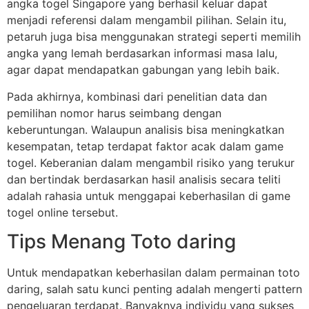
angka togel Singapore yang berhasil keluar dapat
menjadi referensi dalam mengambil pilihan. Selain itu,
petaruh juga bisa menggunakan strategi seperti memilih
angka yang lemah berdasarkan informasi masa lalu,
agar dapat mendapatkan gabungan yang lebih baik.
Pada akhirnya, kombinasi dari penelitian data dan
pemilihan nomor harus seimbang dengan
keberuntungan. Walaupun analisis bisa meningkatkan
kesempatan, tetap terdapat faktor acak dalam game
togel. Keberanian dalam mengambil risiko yang terukur
dan bertindak berdasarkan hasil analisis secara teliti
adalah rahasia untuk menggapai keberhasilan di game
togel online tersebut.
Tips Menang Toto daring
Untuk mendapatkan keberhasilan dalam permainan toto
daring, salah satu kunci penting adalah mengerti pattern
pengeluaran terdapat. Banyaknya individu yang sukses