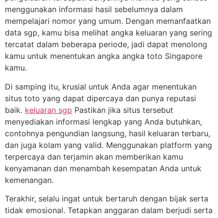
menggunakan informasi hasil sebelumnya dalam
mempelajari nomor yang umum. Dengan memanfaatkan
data sgp, kamu bisa melihat angka keluaran yang sering
tercatat dalam beberapa periode, jadi dapat menolong
kamu untuk menentukan angka angka toto Singapore
kamu.
Di samping itu, krusial untuk Anda agar menentukan
situs toto yang dapat dipercaya dan punya reputasi
baik.
keluaran sgp
Pastikan jika situs tersebut
menyediakan informasi lengkap yang Anda butuhkan,
contohnya pengundian langsung, hasil keluaran terbaru,
dan juga kolam yang valid. Menggunakan platform yang
terpercaya dan terjamin akan memberikan kamu
kenyamanan dan menambah kesempatan Anda untuk
kemenangan.
Terakhir, selalu ingat untuk bertaruh dengan bijak serta
tidak emosional. Tetapkan anggaran dalam berjudi serta