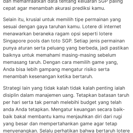
dan memanfaatkan data tentang keluaran SGP paling
cepat agar menambah akurasi prediksi kamu.
Selain itu, krusial untuk memilih tipe permainan yang
sesuai dengan gaya taruhan kamu. Lotere di internet
menawarkan beraneka ragam opsi seperti lotere
Singapore pools dan toto SGP. Setiap jenis permainan
punya aturan serta peluang yang berbeda, jadi pastikan
baiknya untuk memahami masing-masing sebelum
memasang taruh. Dengan cara memilih game yang,
Anda bisa lebih gampang mengatur risiko serta
menambah kesenangan ketika bertaruh.
Strategi lain yang tidak kalah tidak kalah penting ialah
disiplin dalam manajemen uang. Tetapkan batasan taruh
per hari serta tak pernah melebihi budget yang telah
anda Anda tetapkan. Mengatur keuangan secara baik-
baik bakal membantu kamu menjauhkan diri dari rugi
yang besar dan mempertahankan game agar tetap
menyenangkan. Selalu perhatikan bahwa bertaruh lotere