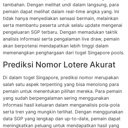
tambahan. Dengan melihat undi dalam langsung, para
pemain dapat melihat dalam real-time angka yang. Ini
tidak hanya menyediakan sensasi bermain, melainkan
serta membantu peserta untuk selalu update mengenai
pengeluaran SGP terbaru. Dengan memadukan taktik
analisis informasi serta pengalaman live draw, pemain
akan berpotensi mendapatkan lebih tinggi dalam
memenangkan penghargaan dari togel Singapore pools.
Prediksi Nomor Lotere Akurat
Di dalam togel Singapore, prediksi nomor merupakan
salah satu aspek terpenting yang bisa menolong para
pemain untuk menentukan pilihan mereka. Para pemain
yang sudah berpengalaman sering menggunakan
informasi hasil keluaran dalam menganalisis pola-pola
serta tren yang mungkin terlihat. Dengan menggunakan
data SGP yang lengkap dan up-to-date, pemain dapat
meningkatkan peluang untuk mendapatkan hasil yang