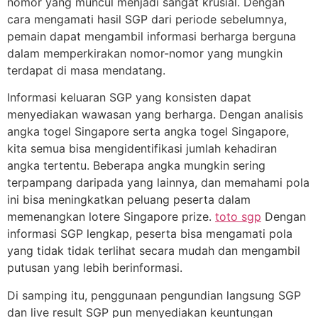
nomor yang muncul menjadi sangat krusial. Dengan
cara mengamati hasil SGP dari periode sebelumnya,
pemain dapat mengambil informasi berharga berguna
dalam memperkirakan nomor-nomor yang mungkin
terdapat di masa mendatang.
Informasi keluaran SGP yang konsisten dapat
menyediakan wawasan yang berharga. Dengan analisis
angka togel Singapore serta angka togel Singapore,
kita semua bisa mengidentifikasi jumlah kehadiran
angka tertentu. Beberapa angka mungkin sering
terpampang daripada yang lainnya, dan memahami pola
ini bisa meningkatkan peluang peserta dalam
memenangkan lotere Singapore prize.
toto sgp
Dengan
informasi SGP lengkap, peserta bisa mengamati pola
yang tidak tidak terlihat secara mudah dan mengambil
putusan yang lebih berinformasi.
Di samping itu, penggunaan pengundian langsung SGP
dan live result SGP pun menyediakan keuntungan