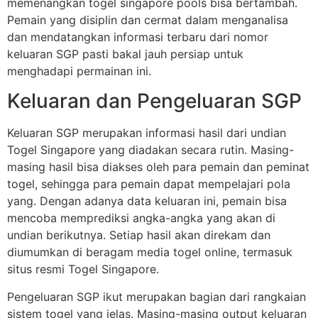
memenangkan togel singapore pools bisa bertambah.
Pemain yang disiplin dan cermat dalam menganalisa
dan mendatangkan informasi terbaru dari nomor
keluaran SGP pasti bakal jauh persiap untuk
menghadapi permainan ini.
Keluaran dan Pengeluaran SGP
Keluaran SGP merupakan informasi hasil dari undian
Togel Singapore yang diadakan secara rutin. Masing-
masing hasil bisa diakses oleh para pemain dan peminat
togel, sehingga para pemain dapat mempelajari pola
yang. Dengan adanya data keluaran ini, pemain bisa
mencoba memprediksi angka-angka yang akan di
undian berikutnya. Setiap hasil akan direkam dan
diumumkan di beragam media togel online, termasuk
situs resmi Togel Singapore.
Pengeluaran SGP ikut merupakan bagian dari rangkaian
sistem togel yang jelas. Masing-masing output keluaran