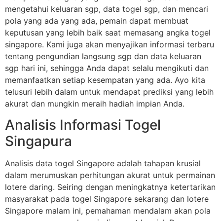
mengetahui keluaran sgp, data togel sgp, dan mencari
pola yang ada yang ada, pemain dapat membuat
keputusan yang lebih baik saat memasang angka togel
singapore. Kami juga akan menyajikan informasi terbaru
tentang pengundian langsung sgp dan data keluaran
sgp hari ini, sehingga Anda dapat selalu mengikuti dan
memanfaatkan setiap kesempatan yang ada. Ayo kita
telusuri lebih dalam untuk mendapat prediksi yang lebih
akurat dan mungkin meraih hadiah impian Anda.
Analisis Informasi Togel
Singapura
Analisis data togel Singapore adalah tahapan krusial
dalam merumuskan perhitungan akurat untuk permainan
lotere daring. Seiring dengan meningkatnya ketertarikan
masyarakat pada togel Singapore sekarang dan lotere
Singapore malam ini, pemahaman mendalam akan pola