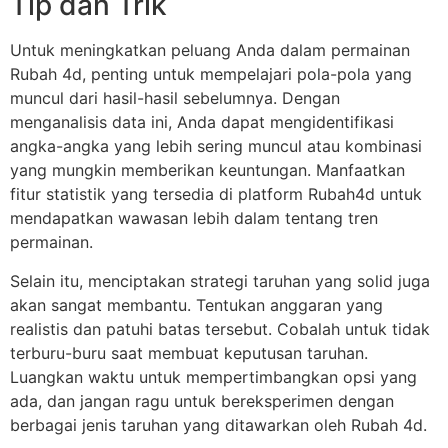
Tip dan Trik
Untuk meningkatkan peluang Anda dalam permainan
Rubah 4d, penting untuk mempelajari pola-pola yang
muncul dari hasil-hasil sebelumnya. Dengan
menganalisis data ini, Anda dapat mengidentifikasi
angka-angka yang lebih sering muncul atau kombinasi
yang mungkin memberikan keuntungan. Manfaatkan
fitur statistik yang tersedia di platform Rubah4d untuk
mendapatkan wawasan lebih dalam tentang tren
permainan.
Selain itu, menciptakan strategi taruhan yang solid juga
akan sangat membantu. Tentukan anggaran yang
realistis dan patuhi batas tersebut. Cobalah untuk tidak
terburu-buru saat membuat keputusan taruhan.
Luangkan waktu untuk mempertimbangkan opsi yang
ada, dan jangan ragu untuk bereksperimen dengan
berbagai jenis taruhan yang ditawarkan oleh Rubah 4d.