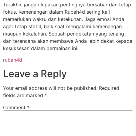
Terakhir, jangan lupakan pentingnya bersabar dan tetap
fokus. Kemenangan dalam Rubah4d sering kali
memerlukan waktu dan ketekunan. Jaga emosi Anda
agar tetap stabil, baik saat mengalami kemenangan
maupun kekalahan. Sebuah pendekatan yang tenang
dan terencana akan membawa Anda lebih dekat kepada
kesuksesan dalam permainan ini.
rubah4d
Leave a Reply
Your email address will not be published.
Required
fields are marked
*
Comment
*