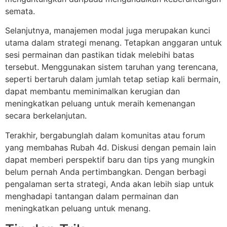
semata.
Selanjutnya, manajemen modal juga merupakan kunci
utama dalam strategi menang. Tetapkan anggaran untuk
sesi permainan dan pastikan tidak melebihi batas
tersebut. Menggunakan sistem taruhan yang terencana,
seperti bertaruh dalam jumlah tetap setiap kali bermain,
dapat membantu meminimalkan kerugian dan
meningkatkan peluang untuk meraih kemenangan
secara berkelanjutan.
Terakhir, bergabunglah dalam komunitas atau forum
yang membahas Rubah 4d. Diskusi dengan pemain lain
dapat memberi perspektif baru dan tips yang mungkin
belum pernah Anda pertimbangkan. Dengan berbagi
pengalaman serta strategi, Anda akan lebih siap untuk
menghadapi tantangan dalam permainan dan
meningkatkan peluang untuk menang.