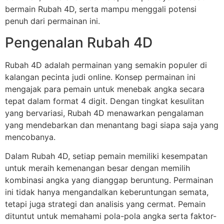
bermain Rubah 4D, serta mampu menggali potensi
penuh dari permainan ini.
Pengenalan Rubah 4D
Rubah 4D adalah permainan yang semakin populer di
kalangan pecinta judi online. Konsep permainan ini
mengajak para pemain untuk menebak angka secara
tepat dalam format 4 digit. Dengan tingkat kesulitan
yang bervariasi, Rubah 4D menawarkan pengalaman
yang mendebarkan dan menantang bagi siapa saja yang
mencobanya.
Dalam Rubah 4D, setiap pemain memiliki kesempatan
untuk meraih kemenangan besar dengan memilih
kombinasi angka yang dianggap beruntung. Permainan
ini tidak hanya mengandalkan keberuntungan semata,
tetapi juga strategi dan analisis yang cermat. Pemain
dituntut untuk memahami pola-pola angka serta faktor-