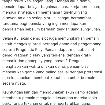
tanpa risiko kehilangan uang. Dengan akun demo,
pemain dapat belajar bagaimana cara kerja permainan,
menguji strategi, dan memahami fitur-fitur yang
ditawarkan oleh setiap slot. Ini sangat bermanfaat
terutama bagi pemula yang ingin mendapatkan
pengalaman sebelum bermain dengan uang sungguhan.
Selain itu, akun demo slot juga memungkinkan pemain
untuk mengeksplorasi berbagai game dari pengembang
seperti Pragmatic Play. Pemain dapat mencoba slot
demo Pragmatic Play yang terkenal dengan grafik
menarik dan gameplay yang inovatif. Dengan
menghabiskan waktu di akun demo, pemain bisa
menemukan game yang paling sesuai dengan preferensi
mereka sebelum membuat keputusan untuk bermain
secara nyata.
Keuntungan lain dari menggunakan akun demo adalah
membantu pemain mengelola keuangan mereka lebih
baik. Tanpa tekanan untuk mempertaruhkan uang,