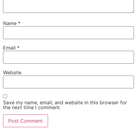
Name
*
Email
*
Website
Save my name, email, and website in this browser for
the next time I comment.