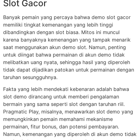
Slot Gacor
Banyak pemain yang percaya bahwa demo slot gacor
memiliki tingkat kemenangan yang lebih tinggi
dibandingkan dengan slot biasa. Mitos ini muncul
karena banyaknya kemenangan yang tampak menarik
saat menggunakan akun demo slot. Namun, penting
untuk diingat bahwa permainan di akun demo tidak
melibatkan uang nyata, sehingga hasil yang diperoleh
tidak dapat dijadikan patokan untuk permainan dengan
taruhan sesungguhnya.
Fakta yang lebih mendekati kebenaran adalah bahwa
slot demo dirancang untuk memberi pengalaman
bermain yang sama seperti slot dengan taruhan riil.
Pragmatic Play, misalnya, menawarkan slot demo yang
memungkinkan pemain memahami mekanisme
permainan, fitur bonus, dan potensi pembayaran.
Namun, kemenangan yang diperoleh di akun demo tidak