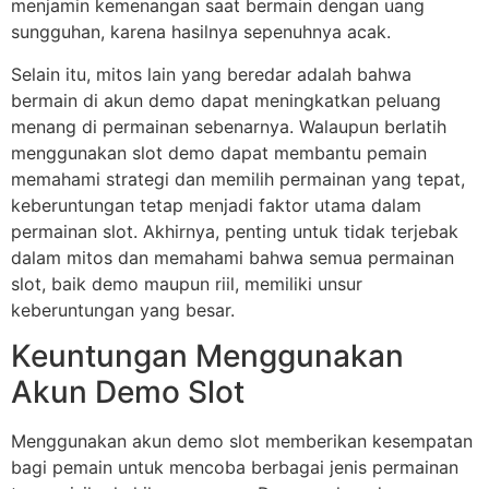
menjamin kemenangan saat bermain dengan uang
sungguhan, karena hasilnya sepenuhnya acak.
Selain itu, mitos lain yang beredar adalah bahwa
bermain di akun demo dapat meningkatkan peluang
menang di permainan sebenarnya. Walaupun berlatih
menggunakan slot demo dapat membantu pemain
memahami strategi dan memilih permainan yang tepat,
keberuntungan tetap menjadi faktor utama dalam
permainan slot. Akhirnya, penting untuk tidak terjebak
dalam mitos dan memahami bahwa semua permainan
slot, baik demo maupun riil, memiliki unsur
keberuntungan yang besar.
Keuntungan Menggunakan
Akun Demo Slot
Menggunakan akun demo slot memberikan kesempatan
bagi pemain untuk mencoba berbagai jenis permainan