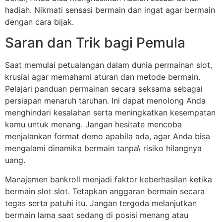
hadiah. Nikmati sensasi bermain dan ingat agar bermain
dengan cara bijak.
Saran dan Trik bagi Pemula
Saat memulai petualangan dalam dunia permainan slot,
krusial agar memahami aturan dan metode bermain.
Pelajari panduan permainan secara seksama sebagai
persiapan menaruh taruhan. Ini dapat menolong Anda
menghindari kesalahan serta meningkatkan kesempatan
kamu untuk menang. Jangan hesitate mencoba
menjalankan format demo apabila ada, agar Anda bisa
mengalami dinamika bermain tanpa\ risiko hilangnya
uang.
Manajemen bankroll menjadi faktor keberhasilan ketika
bermain slot slot. Tetapkan anggaran bermain secara
tegas serta patuhi itu. Jangan tergoda melanjutkan
bermain lama saat sedang di posisi menang atau