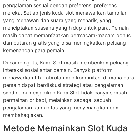
pengalaman sesuai dengan preferensi preferensi
mereka. Setiap jenis kuda slot menawarkan tampilan
yang menawan dan suara yang menarik, yang
menciptakan suasana yang hidup untuk para. Pemain
masih dapat memanfaatkan bermacam-macam bonus
dan putaran gratis yang bisa meningkatkan peluang
kemenangan para pemain.
Di samping itu, Kuda Slot masih memberikan peluang
interaksi sosial antar pemain. Banyak platform
menawarkan fitur obrolan dan komunitas, di mana para
pemain dapat berdiskusi strategi atau pengalaman
sendiri. Ini menjadikan Kuda Slot tidak hanya sebuah
permainan pribadi, melainkan sebagai sebuah
pengalaman komunitas yang menyenangkan dan
membahagiakan.
Metode Memainkan Slot Kuda