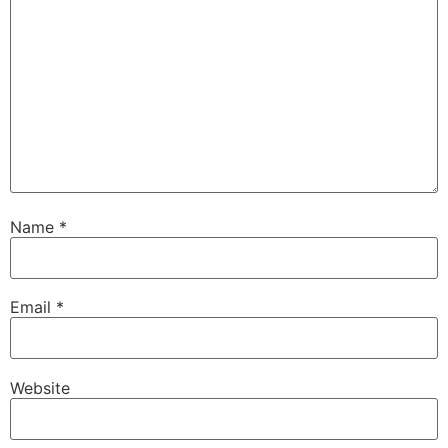
Name
*
Email
*
Website