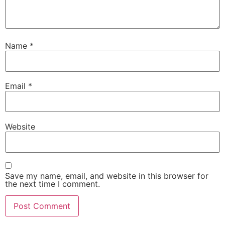
Name
*
Email
*
Website
Save my name, email, and website in this browser for
the next time I comment.