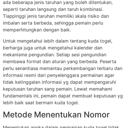
ada beberapa jenis taruhan yang boleh ditentukan,
seperti taruhan langsung dan taruh kombinasi.
Tiappinggi jenis taruhan memiliki skala risiko dan
imbalan serta berbeda, sehingga pemain perlu
memperhitungkan dengan baik.
Untuk mengetahui lebih dalam tentang kuda togel,
berharga juga untuk mengetahui kalender dan
mekanisme pengundian. Setiap sesi pengundian
membawa format dan aturan yang berbeda. Peserta
perlu senantiasa memantau perkembangan terbaru dan
informasi resmi dari penyelenggara permainan agar
tidak ketinggalan informasi yg dapat mempengaruhi
keputusan taruhan sang pemain. Lewat memahami
fundamentals ini, pemain dapat membuat keputusan yg
lebih baik saat bermain kuda togel.
Metode Menentukan Nomor
Menentukan angka dalam permainan kuda togel tidak