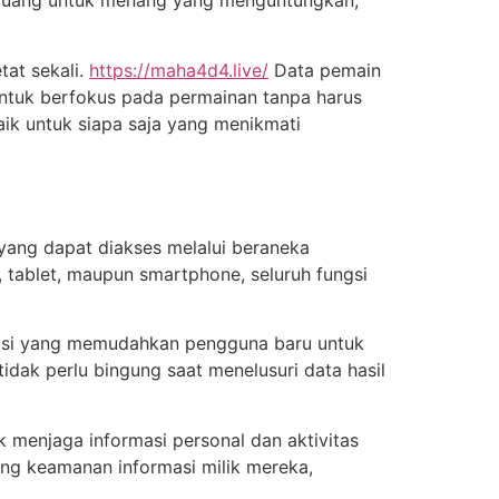
eluang untuk menang yang menguntungkan,
at sekali.
https://maha4d4.live/
Data pemain
 untuk berfokus pada permainan tanpa harus
ik untuk siapa saja yang menikmati
yang dapat diakses melalui beraneka
 tablet, maupun smartphone, seluruh fungsi
igasi yang memudahkan pengguna baru untuk
idak perlu bingung saat menelusuri data hasil
k menjaga informasi personal dan aktivitas
ang keamanan informasi milik mereka,