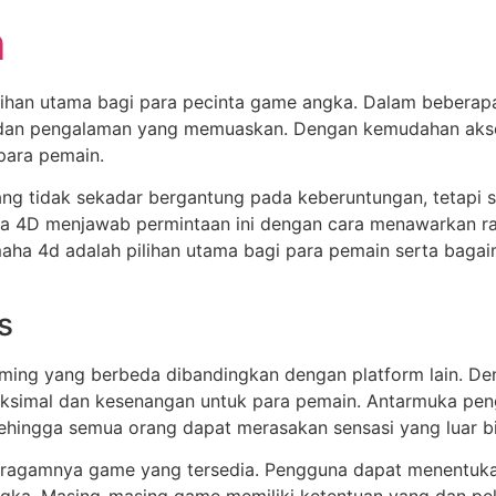
m
ihan utama bagi para pecinta game angka. Dalam beberapa t
dan pengalaman yang memuaskan. Dengan kemudahan akses 
para pemain.
ang tidak sekadar bergantung pada keberuntungan, tetapi
 4D menjawab permintaan ini dengan cara menawarkan raga
maha 4d adalah pilihan utama bagi para pemain serta baga
s
g yang berbeda dibandingkan dengan platform lain. Denga
aksimal dan kesenangan untuk para pemain. Antarmuka p
hingga semua orang dapat merasakan sensasi yang luar bi
eragamnya game yang tersedia. Pengguna dapat menentuka