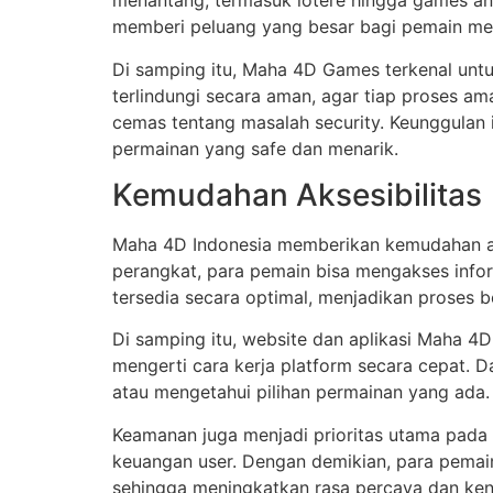
menantang, termasuk lotere hingga games a
memberi peluang yang besar bagi pemain me
Di samping itu, Maha 4D Games terkenal unt
terlindungi secara aman, agar tiap proses a
cemas tentang masalah security. Keunggulan 
permainan yang safe dan menarik.
Kemudahan Aksesibilitas
Maha 4D Indonesia memberikan kemudahan akse
perangkat, para pemain bisa mengakses inform
tersedia secara optimal, menjadikan proses 
Di samping itu, website dan aplikasi Maha 
mengerti cara kerja platform secara cepat. D
atau mengetahui pilihan permainan yang ada.
Keamanan juga menjadi prioritas utama pada a
keuangan user. Dengan demikian, para pemain
sehingga meningkatkan rasa percaya dan ke