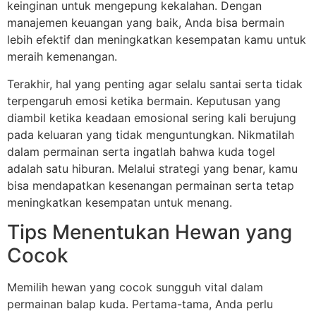
keinginan untuk mengepung kekalahan. Dengan
manajemen keuangan yang baik, Anda bisa bermain
lebih efektif dan meningkatkan kesempatan kamu untuk
meraih kemenangan.
Terakhir, hal yang penting agar selalu santai serta tidak
terpengaruh emosi ketika bermain. Keputusan yang
diambil ketika keadaan emosional sering kali berujung
pada keluaran yang tidak menguntungkan. Nikmatilah
dalam permainan serta ingatlah bahwa kuda togel
adalah satu hiburan. Melalui strategi yang benar, kamu
bisa mendapatkan kesenangan permainan serta tetap
meningkatkan kesempatan untuk menang.
Tips Menentukan Hewan yang
Cocok
Memilih hewan yang cocok sungguh vital dalam
permainan balap kuda. Pertama-tama, Anda perlu