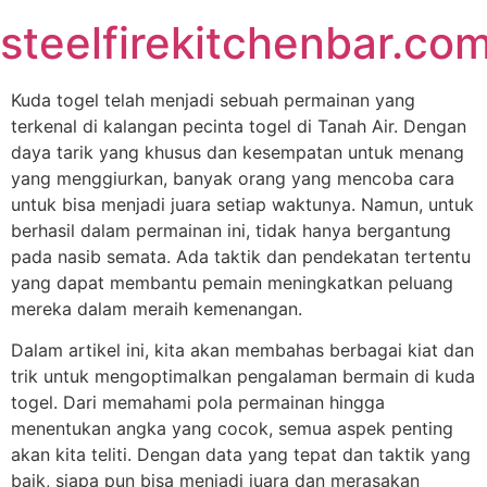
Skip
steelfirekitchenbar.co
to
content
Kuda togel telah menjadi sebuah permainan yang
terkenal di kalangan pecinta togel di Tanah Air. Dengan
daya tarik yang khusus dan kesempatan untuk menang
yang menggiurkan, banyak orang yang mencoba cara
untuk bisa menjadi juara setiap waktunya. Namun, untuk
berhasil dalam permainan ini, tidak hanya bergantung
pada nasib semata. Ada taktik dan pendekatan tertentu
yang dapat membantu pemain meningkatkan peluang
mereka dalam meraih kemenangan.
Dalam artikel ini, kita akan membahas berbagai kiat dan
trik untuk mengoptimalkan pengalaman bermain di kuda
togel. Dari memahami pola permainan hingga
menentukan angka yang cocok, semua aspek penting
akan kita teliti. Dengan data yang tepat dan taktik yang
baik, siapa pun bisa menjadi juara dan merasakan