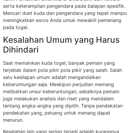
serta keterampilan pengendara pada balapan spesifik.
Mencari duet kuda dan pengendara yang tepat mampu
meningkatkan euros Anda untuk mewakili pemenang
pada togel.
Kesalahan Umum yang Harus
Dihindari
Saat memainkan kuda togel, banyak pemain yang
terjebak dalam pola pikir pola pikir yang salah. Salah
satu kesilapan umum adalah mengandalkan
keberuntungan saja. Meskipun perjudian memang
melibatkan unsur keberuntungan, sebaiknya pemain
juga melakukan analisis dan riset yang mendalam
tentang angka-angka yang dipilih. Tanpa pendekatan
pendekatan yang, peluang untuk menang dapat
menurun.
Kesalahan lain yang sering terjadi adalah kurangnya