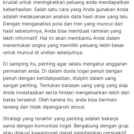
krusial untuk meningkatkan peluang anda mendapatkan
keberhasilan. Salah satu cara yang Anda gunakan Anda
adalah melaksanakan analisis data hasil draw yang lalu.
Dengan menganalisis pola dan tren yang muncul dari
hasil sebelumnya, Anda bisa membuat ramalan yang
lebih informatif. Hal ini akan membantu Anda dalam
menentukan angka yang memiliki peluang lebih besar
untuk muncul di undian selanjutnya.
Di samping itu, penting agar selalu mengatur anggaran
permainan anda. Di dalam dunia togel penuh dengan
penuh dengan ketidakpastian, disiplin dalam uang
sangat penting. Tentukan batasan uang yang yang siap
Anda investasikan serta hindari mengeluarkan lebih dari
batas tersebut. Oleh karena itu, anda bisa bermain
tenang dan tidak dipengaruhi emosi.
Strategi yang terakhir yang penting adalah bekerja
sama dengan komunitas togel. Bergabung dengan grup
atau diskusi kawantogel dapat memberikan perspektif