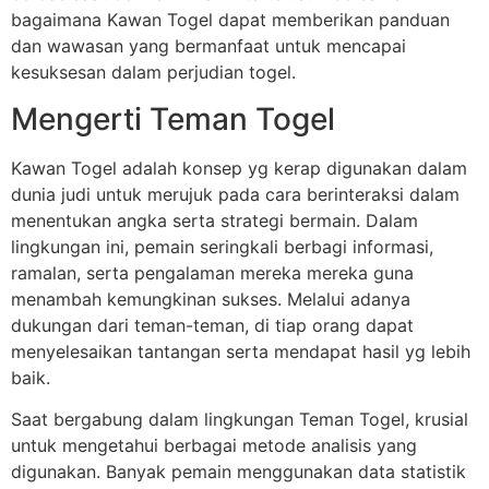
bagaimana Kawan Togel dapat memberikan panduan
dan wawasan yang bermanfaat untuk mencapai
kesuksesan dalam perjudian togel.
Mengerti Teman Togel
Kawan Togel adalah konsep yg kerap digunakan dalam
dunia judi untuk merujuk pada cara berinteraksi dalam
menentukan angka serta strategi bermain. Dalam
lingkungan ini, pemain seringkali berbagi informasi,
ramalan, serta pengalaman mereka mereka guna
menambah kemungkinan sukses. Melalui adanya
dukungan dari teman-teman, di tiap orang dapat
menyelesaikan tantangan serta mendapat hasil yg lebih
baik.
Saat bergabung dalam lingkungan Teman Togel, krusial
untuk mengetahui berbagai metode analisis yang
digunakan. Banyak pemain menggunakan data statistik