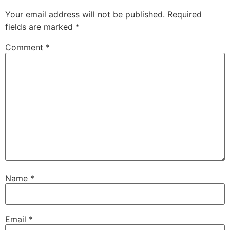
Your email address will not be published.
Required
fields are marked
*
Comment
*
Name
*
Email
*