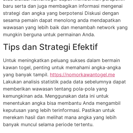
baru serta dan juga membagikan informasi mengenai
strategi dan angka yang berpotensi Diskusi dengan
sesama pemain dapat menolong anda mendapatkan
wawasan yang lebih baik dan menambah network yang
mungkin berguna untuk permainan Anda.
Tips dan Strategi Efektif
Untuk meningkatkan peluang sukses dalam bermain
kawan togel, penting untuk memahami angka-angka
yang banyak tampil.
https://nomorkawantogel.me
Lakukan analisis statistik pada data sebelumnya dapat
memberikan wawasan tentang pola-pola yang
kemungkinan ada. Menggunakan data ini untuk
menentukan angka bisa membantu Anda mengambil
keputusan yang lebih terinformasi. Pastikan untuk
merekam hasil dan melihat mana angka yang lebih
banyak muncul selama periode tertentu.