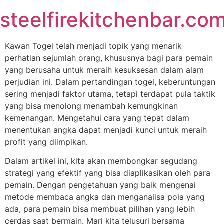
Skip
steelfirekitchenbar.co
to
content
Kawan Togel telah menjadi topik yang menarik
perhatian sejumlah orang, khususnya bagi para pemain
yang berusaha untuk meraih kesuksesan dalam alam
perjudian ini. Dalam pertandingan togel, keberuntungan
sering menjadi faktor utama, tetapi terdapat pula taktik
yang bisa menolong menambah kemungkinan
kemenangan. Mengetahui cara yang tepat dalam
menentukan angka dapat menjadi kunci untuk meraih
profit yang diimpikan.
Dalam artikel ini, kita akan membongkar segudang
strategi yang efektif yang bisa diaplikasikan oleh para
pemain. Dengan pengetahuan yang baik mengenai
metode membaca angka dan menganalisa pola yang
ada, para pemain bisa membuat pilihan yang lebih
cerdas saat bermain. Mari kita telusuri bersama