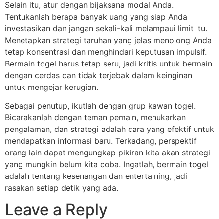
Selain itu, atur dengan bijaksana modal Anda.
Tentukanlah berapa banyak uang yang siap Anda
investasikan dan jangan sekali-kali melampaui limit itu.
Menetapkan strategi taruhan yang jelas menolong Anda
tetap konsentrasi dan menghindari keputusan impulsif.
Bermain togel harus tetap seru, jadi kritis untuk bermain
dengan cerdas dan tidak terjebak dalam keinginan
untuk mengejar kerugian.
Sebagai penutup, ikutlah dengan grup kawan togel.
Bicarakanlah dengan teman pemain, menukarkan
pengalaman, dan strategi adalah cara yang efektif untuk
mendapatkan informasi baru. Terkadang, perspektif
orang lain dapat mengungkap pikiran kita akan strategi
yang mungkin belum kita coba. Ingatlah, bermain togel
adalah tentang kesenangan dan entertaining, jadi
rasakan setiap detik yang ada.
Leave a Reply