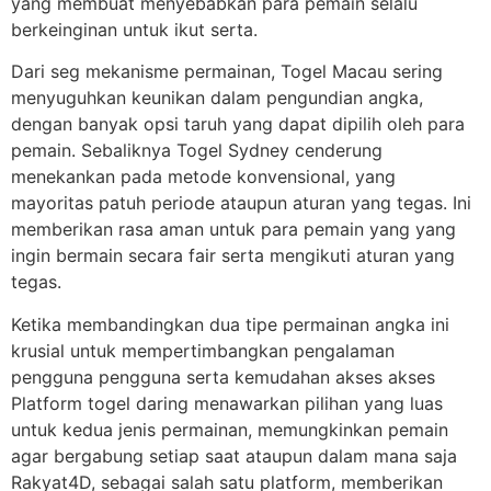
yang membuat menyebabkan para pemain selalu
berkeinginan untuk ikut serta.
Dari seg mekanisme permainan, Togel Macau sering
menyuguhkan keunikan dalam pengundian angka,
dengan banyak opsi taruh yang dapat dipilih oleh para
pemain. Sebaliknya Togel Sydney cenderung
menekankan pada metode konvensional, yang
mayoritas patuh periode ataupun aturan yang tegas. Ini
memberikan rasa aman untuk para pemain yang yang
ingin bermain secara fair serta mengikuti aturan yang
tegas.
Ketika membandingkan dua tipe permainan angka ini
krusial untuk mempertimbangkan pengalaman
pengguna pengguna serta kemudahan akses akses
Platform togel daring menawarkan pilihan yang luas
untuk kedua jenis permainan, memungkinkan pemain
agar bergabung setiap saat ataupun dalam mana saja
Rakyat4D, sebagai salah satu platform, memberikan