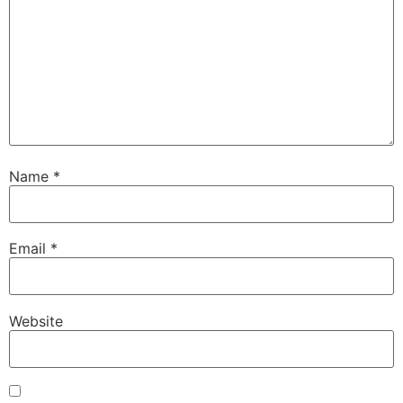
Name
*
Email
*
Website