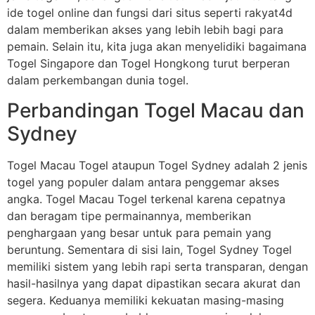
ide togel online dan fungsi dari situs seperti rakyat4d
dalam memberikan akses yang lebih lebih bagi para
pemain. Selain itu, kita juga akan menyelidiki bagaimana
Togel Singapore dan Togel Hongkong turut berperan
dalam perkembangan dunia togel.
Perbandingan Togel Macau dan
Sydney
Togel Macau Togel ataupun Togel Sydney adalah 2 jenis
togel yang populer dalam antara penggemar akses
angka. Togel Macau Togel terkenal karena cepatnya
dan beragam tipe permainannya, memberikan
penghargaan yang besar untuk para pemain yang
beruntung. Sementara di sisi lain, Togel Sydney Togel
memiliki sistem yang lebih rapi serta transparan, dengan
hasil-hasilnya yang dapat dipastikan secara akurat dan
segera. Keduanya memiliki kekuatan masing-masing