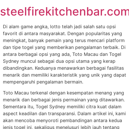
Skip
steelfirekitchenbar.co
to
content
Di alam game angka, lotto telah jadi salah satu opsi
favorit di antara masyarakat. Dengan popularitas yang
meningkat, banyak pemain yang terus mencari platform
dan tipe togel yang memberikan pengalaman terbaik. Di
antara berbagai opsi yang ada, Toto Macau dan Togel
Sydney muncul sebagai dua opsi utama yang kerap
dibandingkan. Keduanya menawarkan berbagai fasilitas
menarik dan memiliki karakteristik yang unik yang dapat
mempengaruhi pengalaman bermain.
Toto Macau terkenal dengan kesempatan menang yang
menarik dan berbagai jenis permainan yang ditawarkan.
Sementara itu, Togel Sydney memiliki citra kuat dalam
aspect keadilan dan transparansi. Dalam artikel ini, kami
akan mencoba menyoroti pembandingan antara kedua
jenis togel ini, sekaligus menelusuri lebih jauh tentang