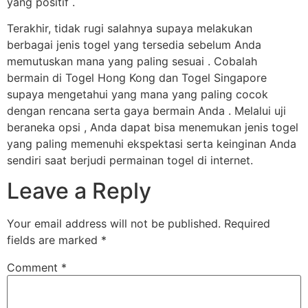
yang positif .
Terakhir, tidak rugi salahnya supaya melakukan
berbagai jenis togel yang tersedia sebelum Anda
memutuskan mana yang paling sesuai . Cobalah
bermain di Togel Hong Kong dan Togel Singapore
supaya mengetahui yang mana yang paling cocok
dengan rencana serta gaya bermain Anda . Melalui uji
beraneka opsi , Anda dapat bisa menemukan jenis togel
yang paling memenuhi ekspektasi serta keinginan Anda
sendiri saat berjudi permainan togel di internet.
Leave a Reply
Your email address will not be published.
Required
fields are marked
*
Comment
*