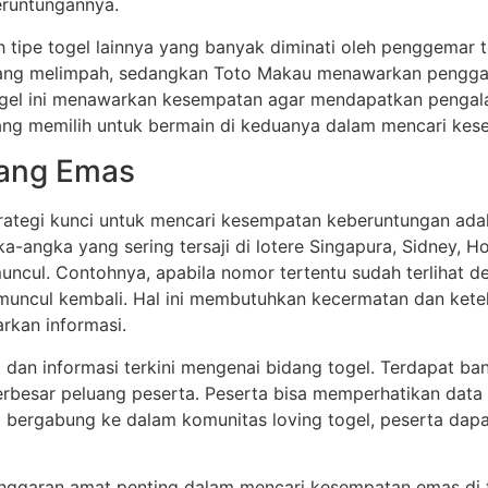
eruntungannya.
tipe togel lainnya yang banyak diminati oleh penggemar t
yang melimpah, sedangkan Toto Makau menawarkan pengga
gel ini menawarkan kesempatan agar mendapatkan pengala
ng memilih untuk bermain di keduanya dalam mencari kese
uang Emas
rategi kunci untuk mencari kesempatan keberuntungan ada
-angka yang sering tersaji di lotere Singapura, Sidney, H
uncul. Contohnya, apabila nomor tertentu sudah terlihat 
 muncul kembali. Hal ini membutuhkan kecermatan dan kete
rkan informasi.
ita dan informasi terkini mengenai bidang togel. Terdapat 
rbesar peluang peserta. Peserta bisa memperhatikan data 
a bergabung ke dalam komunitas loving togel, peserta da
anggaran amat penting dalam mencari kesempatan emas di t