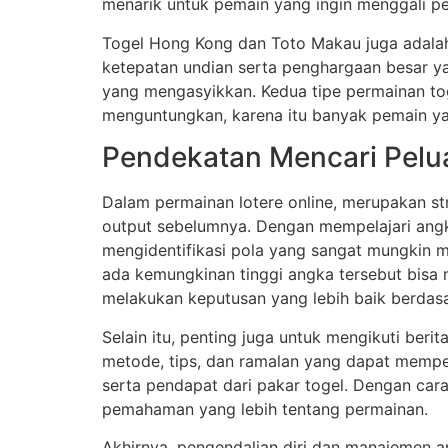
menarik untuk pemain yang ingin menggali p
Togel Hong Kong dan Toto Makau juga adalah 
ketepatan undian serta penghargaan besar 
yang mengasyikkan. Kedua tipe permainan to
menguntungkan, karena itu banyak pemain ya
Pendekatan Mencari Pel
Dalam permainan lotere online, merupakan st
output sebelumnya. Dengan mempelajari angka
mengidentifikasi pola yang sangat mungkin m
ada kemungkinan tinggi angka tersebut bisa
melakukan keputusan yang lebih baik berdasa
Selain itu, penting juga untuk mengikuti ber
metode, tips, dan ramalan yang dapat mempe
serta pendapat dari pakar togel. Dengan car
pemahaman yang lebih tentang permainan.
Akhirnya, pengendalian diri dan manajemen 