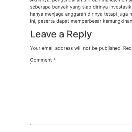
seberapa banyak yang siap dirinya investas
hanya menjaga anggaran dirinya tetapi juga 
ini, peserta dapat memperbesar kemungkina
Leave a Reply
Your email address will not be published.
Req
Comment
*