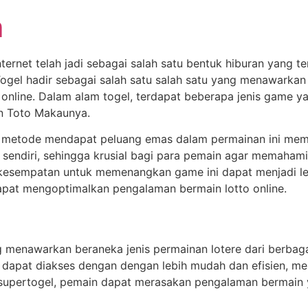
m
nternet telah jadi sebagai salah satu bentuk hiburan yang t
r Togel hadir sebagai salah satu salah satu yang menawar
online. Dalam alam togel, terdapat beberapa jenis game yan
an Toto Makaunya.
a metode mendapat peluang emas dalam permainan ini memb
nya sendiri, sehingga krusial bagi para pemain agar memah
k, kesempatan untuk memenangkan game ini dapat menjadi leb
apat mengoptimalkan pengalaman bermain lotto online.
g menawarkan beraneka jenis permainan lotere dari berbag
ini dapat diakses dengan dengan lebih mudah dan efisien, m
at supertogel, pemain dapat merasakan pengalaman bermain