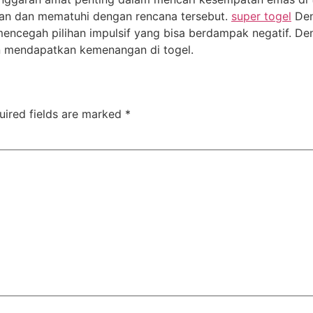
ikan dan mematuhi dengan rencana tersebut.
super togel
Deng
mencegah pilihan impulsif yang bisa berdampak negatif. D
n mendapatkan kemenangan di togel.
uired fields are marked
*