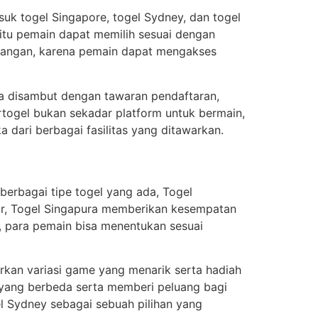
uk togel Singapore, togel Sydney, dan togel
 itu pemain dapat memilih sesuai dengan
enangan, karena pemain dapat mengakses
ya disambut dengan tawaran pendaftaran,
togel bukan sekadar platform untuk bermain,
ari berbagai fasilitas yang ditawarkan.
berbagai tipe togel yang ada, Togel
fair, Togel Singapura memberikan kesempatan
a, para pemain bisa menentukan sesuai
rkan variasi game yang menarik serta hadiah
 yang berbeda serta memberi peluang bagi
l Sydney sebagai sebuah pilihan yang