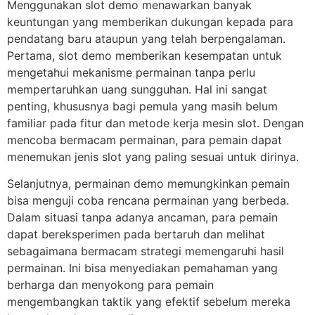
Menggunakan slot demo menawarkan banyak
keuntungan yang memberikan dukungan kepada para
pendatang baru ataupun yang telah berpengalaman.
Pertama, slot demo memberikan kesempatan untuk
mengetahui mekanisme permainan tanpa perlu
mempertaruhkan uang sungguhan. Hal ini sangat
penting, khususnya bagi pemula yang masih belum
familiar pada fitur dan metode kerja mesin slot. Dengan
mencoba bermacam permainan, para pemain dapat
menemukan jenis slot yang paling sesuai untuk dirinya.
Selanjutnya, permainan demo memungkinkan pemain
bisa menguji coba rencana permainan yang berbeda.
Dalam situasi tanpa adanya ancaman, para pemain
dapat bereksperimen pada bertaruh dan melihat
sebagaimana bermacam strategi memengaruhi hasil
permainan. Ini bisa menyediakan pemahaman yang
berharga dan menyokong para pemain
mengembangkan taktik yang efektif sebelum mereka