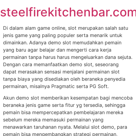
Skip
steelfirekitchenbar.co
to
content
Di dalam alam game online, slot merupakan salah satu
jenis game yang paling populer serta menarik untuk
dimainkan. Adanya demo slot memudahkan pemain
yang baru agar belajar dan mengerti cara kerja
permainan tanpa harus harus mengeluarkan dana sejuta.
Dengan cara memanfaatkan demo slot, seseorang
dapat merasakan sensasi menjalani permainan slot
tanpa biaya yang disediakan oleh beraneka penyedia
permainan, misalnya Pragmatic serta PG Soft.
Akun demo slot memberikan kesempatan bagi mencoba
beraneka jenis game serta fitur yg tersedia, sehingga
pemain bisa mempercepatkan pembelajaran mereka
sebelum mereka memasuki permainan yang
menawarkan taruhanan nyata. Melalui slot demo, para
pemain bisa mengembangkan strategi permainan,