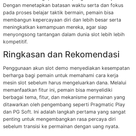
Dengan menetapkan batasan waktu serta dan fokus
pada proses belajar taktik bermain, pemain bisa
membangun kepercayaan diri dan lebih besar serta
meningkatkan kemampuan mereka, agar siap
menyongsong tantangan dalam dunia slot lebih lebih
kompetitif.
Ringkasan dan Rekomendasi
Penggunaan akun slot demo menyediakan kesempatan
berharga bagi pemain untuk memahami cara kerja
mesin slot sebelum harus mengeluarkan dana. Melalui
memanfaatkan fitur ini, pemain bisa menyelidiki
berbagai tema, fitur, dan mekanisme permainan yang
ditawarkan oleh pengembang seperti Pragmatic Play
dan PG Soft. Ini adalah langkah pertama yang sangat
penting untuk mengembangkan rasa percaya diri
sebelum transisi ke permainan dengan uang nyata.