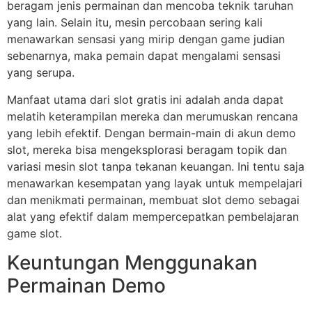
beragam jenis permainan dan mencoba teknik taruhan
yang lain. Selain itu, mesin percobaan sering kali
menawarkan sensasi yang mirip dengan game judian
sebenarnya, maka pemain dapat mengalami sensasi
yang serupa.
Manfaat utama dari slot gratis ini adalah anda dapat
melatih keterampilan mereka dan merumuskan rencana
yang lebih efektif. Dengan bermain-main di akun demo
slot, mereka bisa mengeksplorasi beragam topik dan
variasi mesin slot tanpa tekanan keuangan. Ini tentu saja
menawarkan kesempatan yang layak untuk mempelajari
dan menikmati permainan, membuat slot demo sebagai
alat yang efektif dalam mempercepatkan pembelajaran
game slot.
Keuntungan Menggunakan
Permainan Demo