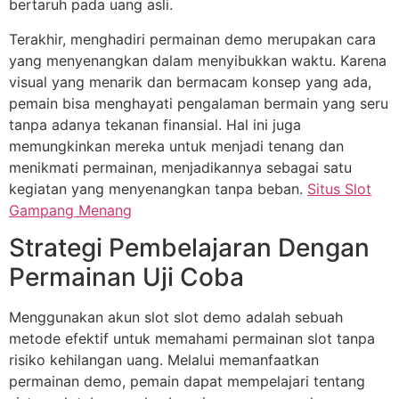
bertaruh pada uang asli.
Terakhir, menghadiri permainan demo merupakan cara
yang menyenangkan dalam menyibukkan waktu. Karena
visual yang menarik dan bermacam konsep yang ada,
pemain bisa menghayati pengalaman bermain yang seru
tanpa adanya tekanan finansial. Hal ini juga
memungkinkan mereka untuk menjadi tenang dan
menikmati permainan, menjadikannya sebagai satu
kegiatan yang menyenangkan tanpa beban.
Situs Slot
Gampang Menang
Strategi Pembelajaran Dengan
Permainan Uji Coba
Menggunakan akun slot slot demo adalah sebuah
metode efektif untuk memahami permainan slot tanpa
risiko kehilangan uang. Melalui memanfaatkan
permainan demo, pemain dapat mempelajari tentang