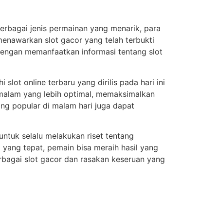
erbagai jenis permainan yang menarik, para
enawarkan slot gacor yang telah terbukti
Dengan memanfaatkan informasi tentang slot
lot online terbaru yang dirilis pada hari ini
malam yang lebih optimal, memaksimalkan
g popular di malam hari juga dapat
 untuk selalu melakukan riset tentang
yang tepat, pemain bisa meraih hasil yang
agai slot gacor dan rasakan keseruan yang