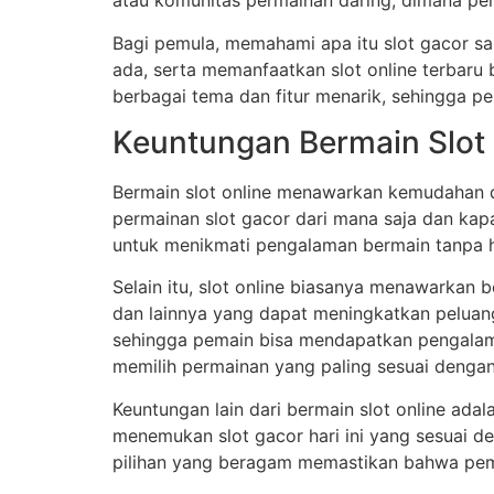
atau komunitas permainan daring, dimana pe
Bagi pemula, memahami apa itu slot gacor sa
ada, serta memanfaatkan slot online terbaru b
berbagai tema dan fitur menarik, sehingga pe
Keuntungan Bermain Slot 
Bermain slot online menawarkan kemudahan d
permainan slot gacor dari mana saja dan kap
untuk menikmati pengalaman bermain tanpa h
Selain itu, slot online biasanya menawarkan
dan lainnya yang dapat meningkatkan peluan
sehingga pemain bisa mendapatkan pengalaman
memilih permainan yang paling sesuai dengan
Keuntungan lain dari bermain slot online ad
menemukan slot gacor hari ini yang sesuai d
pilihan yang beragam memastikan bahwa pema