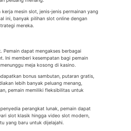
kan peluang menang.
erja mesin slot, jenis-jenis permainan yang
l ini, banyak pilihan slot online dengan
trategi mereka.
k. Pemain dapat mengakses berbagai
et. Ini memberi kesempatan bagi pemain
 menunggu meja kosong di kasino.
ndapatkan bonus sambutan, putaran gratis,
diakan lebih banyak peluang menang,
 pemain memiliki fleksibilitas untuk
k penyedia perangkat lunak, pemain dapat
i slot klasik hingga video slot modern,
yang baru untuk dijelajahi.