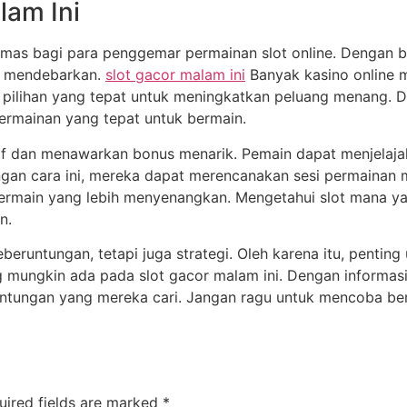
lam Ini
mas bagi para penggemar permainan slot online. Dengan b
n mendebarkan.
slot gacor malam ini
Banyak kasino online m
a pilihan yang tepat untuk meningkatkan peluang menang. 
permainan yang tepat untuk bermain.
f dan menawarkan bonus menarik. Pemain dapat menjelajahi s
gan cara ini, mereka dapat merencanakan sesi permainan 
rmain yang lebih menyenangkan. Mengetahui slot mana yan
n.
beruntungan, tetapi juga strategi. Oleh karena itu, penting
mungkin ada pada slot gacor malam ini. Dengan informasi 
ngan yang mereka cari. Jangan ragu untuk mencoba berb
uired fields are marked
*