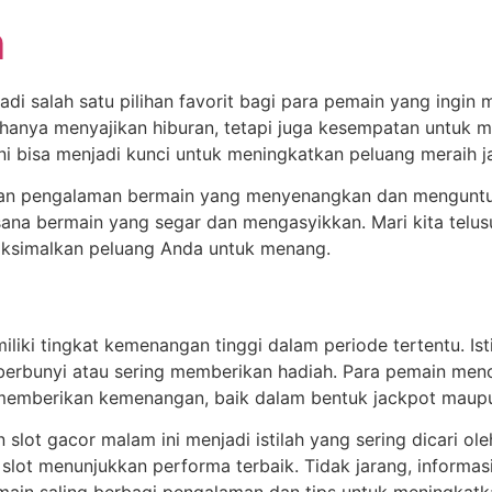
m
jadi salah satu pilihan favorit bagi para pemain yang ingin
k hanya menyajikan hiburan, tetapi juga kesempatan untuk
ni bisa menjadi kunci untuk meningkatkan peluang meraih 
jikan pengalaman bermain yang menyenangkan dan menguntu
ana bermain yang segar dan mengasyikkan. Mari kita telus
aksimalkan peluang Anda untuk menang.
iki tingkat kemenangan tinggi dalam periode tertentu. Istil
berbunyi atau sering memberikan hadiah. Para pemain men
uk memberikan kemenangan, baik dalam bentuk jackpot maup
dan slot gacor malam ini menjadi istilah yang sering dicari 
ot menunjukkan performa terbaik. Tidak jarang, informasi 