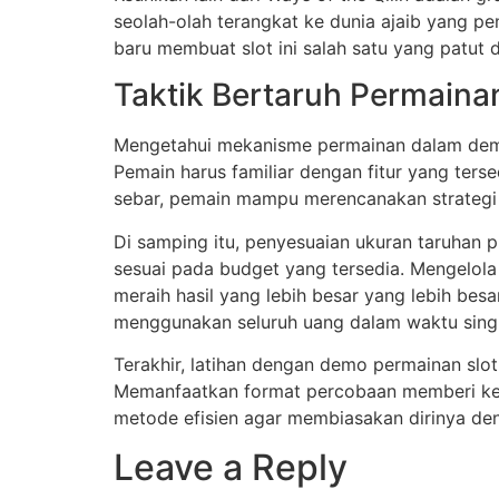
seolah-olah terangkat ke dunia ajaib yang 
baru membuat slot ini salah satu yang patut 
Taktik Bertaruh Permainan
Mengetahui mekanisme permainan dalam demo 
Pemain harus familiar dengan fitur yang ter
sebar, pemain mampu merencanakan strategi l
Di samping itu, penyesuaian ukuran taruhan p
sesuai pada budget yang tersedia. Mengelol
meraih hasil yang lebih besar yang lebih besa
menggunakan seluruh uang dalam waktu sing
Terakhir, latihan dengan demo permainan slo
Memanfaatkan format percobaan memberi ke
metode efisien agar membiasakan dirinya de
Leave a Reply