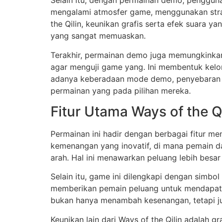
Selain itu, dengan permainan demo, penggun
mengalami atmosfer game, menggunakan strat
the Qilin, keunikan grafis serta efek suara
yang sangat memuaskan.
Terakhir, permainan demo juga memungkin
agar menguji game yang. Ini membentuk kelom
adanya keberadaan mode demo, penyebaran i
permainan yang pada pilihan mereka.
Fitur Utama Ways of the Qi
Permainan ini hadir dengan berbagai fitur m
kemenangan yang inovatif, di mana pemain dap
arah. Hal ini menawarkan peluang lebih besa
Selain itu, game ini dilengkapi dengan simb
memberikan pemain peluang untuk mendapat
bukan hanya menambah kesenangan, tetapi ju
Keunikan lain dari Ways of the Qilin adalah 