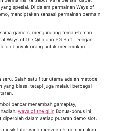
n permainan tersebut. Para pemain dapat
yang spesial. Di dalam permainan Ways of
 demo, menciptakan sensasi permainan bermain
sesama gamers, mengundang teman-teman
l Ways of the Qilin dari PG Soft. Dengan
 lebih banyak orang untuk menemukan
 seru. Salah satu fitur utama adalah metode
yang biasa, tetapi juga melalui berbagai
taran.
 simbol pencar menambah gameplay,
 hadiah.
ways of the qilin
Bonus-bonus ini
diperoleh dalam setiap putaran demo slot.
an musik latar yang menyentuh, pemain akan