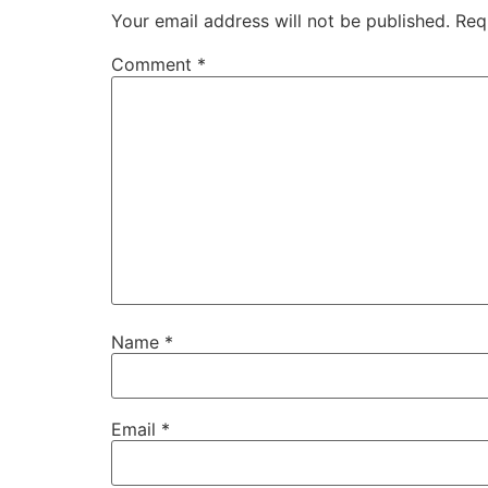
Your email address will not be published.
Req
Comment
*
Name
*
Email
*