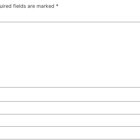
uired fields are marked
*